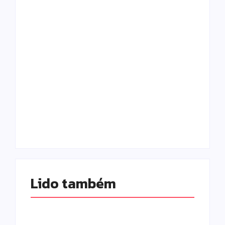
Campo Mourão é
Polícia Militar
premiada no 11º
prende mulher e
Congresso
apreende drogas e
Paranaense de
dinheiro por tráfico
Cidades Digitais e
em Peabiru
Inteligentes
Escrito Por
Escrito Por
Locomonteiro@gmail.com
Locomonteiro@gmail.com
Lido também 