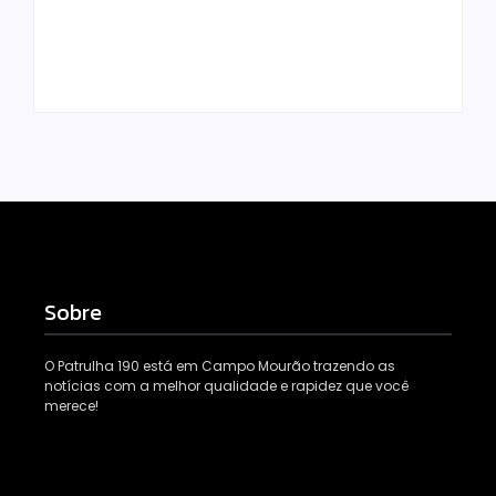
dengue mais
rural de Campo
eficiente
Mourão
Escrito Por
Escrito Por
Locomonteiro@gmail.com
Locomonteiro@gmail.com
Sobre
O Patrulha 190 está em Campo Mourão trazendo as
notícias com a melhor qualidade e rapidez que você
merece!