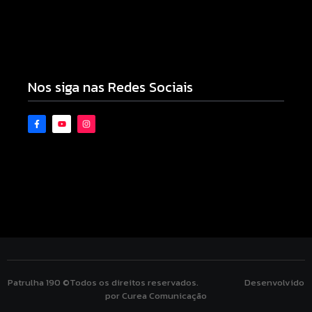
Armadilhas reforçam monitoramento e tornam
combate à dengue mais eficiente
06/08/2026
Nos siga nas Redes Sociais
Patrulha 190 ©Todos os direitos reservados. Desenvolvido
por Curea Comunicação