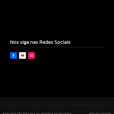
Motocicleta com numeração de motor divergente
é apreendida pela PM no Jardim Albuquerque;
condutor acaba preso
08/08/2026
Nos siga nas Redes Sociais
Patrulha 190 ©Todos os direitos reservados. Desenvolvido