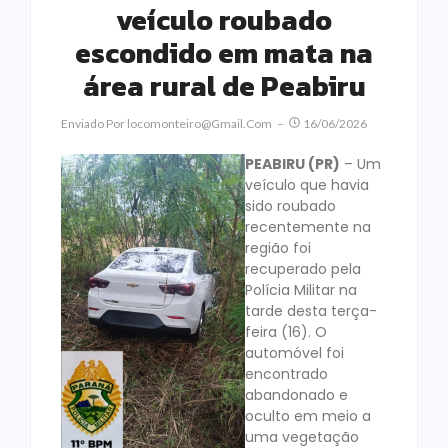
veículo roubado
escondido em mata na
área rural de Peabiru
Enviado Por
Locomonteiro@gmail.com
16/06/2026
PEABIRU (PR)
– Um
veículo que havia
sido roubado
recentemente na
região foi
recuperado pela
Polícia Militar na
tarde desta terça-
feira (16). O
automóvel foi
encontrado
abandonado e
oculto em meio a
uma vegetação