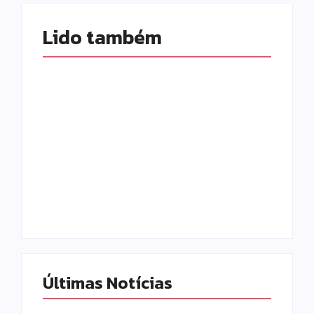
Lido também 
Prefeitura de
Campo Mourão
promove ações do
Falece, aos 73
Agosto Lilás para
anos, Juscelino
fortalecer o
Fernandes Costa,
enfrentamento à
gerente jurídico da
violência contra a
Coamo
mulher
Escrito Por
Escrito Por
Locomonteiro@gmail.com
Locomonteiro@gmail.com
Últimas Notícias