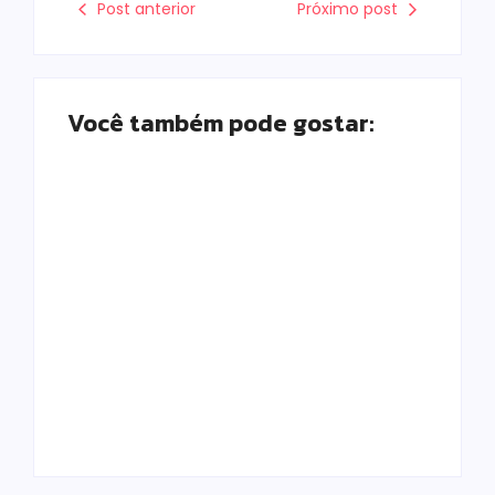
Post anterior
Próximo post
Você também pode gostar:
Prefeitura de
Campo Mourão
promove ações do
Falece, aos 73
Agosto Lilás para
anos, Juscelino
fortalecer o
Fernandes Costa,
enfrentamento à
gerente jurídico da
violência contra a
Coamo
mulher
Escrito Por
Escrito Por
Locomonteiro@gmail.com
Locomonteiro@gmail.com