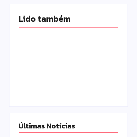
Lido também 
Prefeitura de
Campo Mourão
promove ações do
Falece, aos 73
Agosto Lilás para
anos, Juscelino
fortalecer o
Fernandes Costa,
enfrentamento à
gerente jurídico da
violência contra a
Coamo
mulher
Escrito Por
Escrito Por
Locomonteiro@gmail.com
Locomonteiro@gmail.com
Últimas Notícias