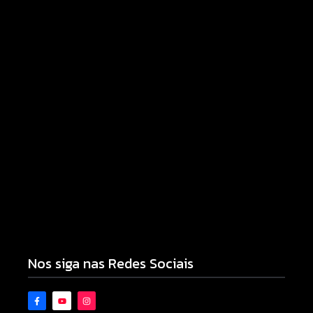
Motocicleta com numeração de motor divergente
é apreendida pela PM no Jardim Albuquerque;
condutor acaba preso
08/08/2026
Nos siga nas Redes Sociais