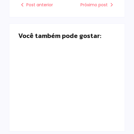
Post anterior
Próximo post
Você também pode gostar:
Prefeitura de
Campo Mourão
promove ações do
Falece, aos 73
Agosto Lilás para
anos, Juscelino
fortalecer o
Fernandes Costa,
enfrentamento à
gerente jurídico da
violência contra a
Coamo
mulher
Escrito Por
Escrito Por
Locomonteiro@gmail.com
Locomonteiro@gmail.com