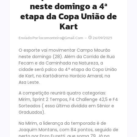
neste domingo a 4ª
etapa da Copa União de
Kart
Enviado Por
Locomonteiro@gmail.com
26/09/2025
O esporte vai movimentar Campo Mourão
neste domingo (28). Além da Corrida de Rua
Fecam e da Caminhada na Natureza, a
cidade será palco da 4ª etapa da Copa União
de Kart, no Kartódromo Horácio Amaral, na
Asa Leste.
A competição reunirá quatro categorias:
Mirim, Sprint 2 Tempos, F4 Challenge 42,5 e F4
Sorteados ( essa última dividida em Sênior e
Graduados).
Na Mirim, a liderança da temporada é de
Joaquim Montans, com 84 pontos, seguido de
perto por Enzo Fuzetti, que soma 79. Já na