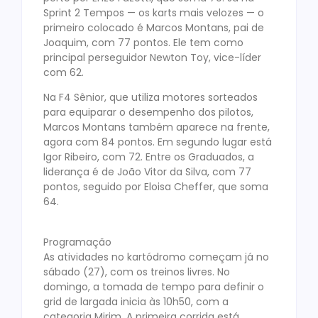
Sprint 2 Tempos — os karts mais velozes — o
primeiro colocado é Marcos Montans, pai de
Joaquim, com 77 pontos. Ele tem como
principal perseguidor Newton Toy, vice-líder
com 62.
Na F4 Sênior, que utiliza motores sorteados
para equiparar o desempenho dos pilotos,
Marcos Montans também aparece na frente,
agora com 84 pontos. Em segundo lugar está
Igor Ribeiro, com 72. Entre os Graduados, a
liderança é de João Vitor da Silva, com 77
pontos, seguido por Eloisa Cheffer, que soma
64.
Programação
As atividades no kartódromo começam já no
sábado (27), com os treinos livres. No
domingo, a tomada de tempo para definir o
grid de largada inicia às 10h50, com a
categoria Mirim. A primeira corrida está