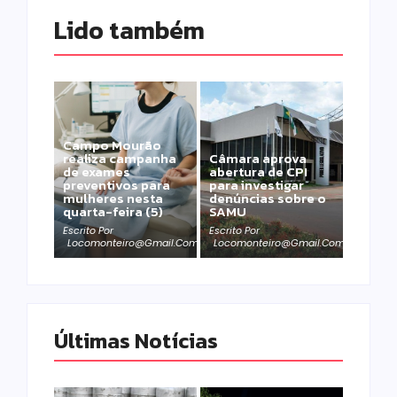
Lido também 
Campo Mourão
realiza campanha
Câmara aprova
de exames
abertura de CPI
preventivos para
para investigar
mulheres nesta
denúncias sobre o
quarta-feira (5)
SAMU
Escrito Por
Escrito Por
Locomonteiro@gmail.com
Locomonteiro@gmail.com
Últimas Notícias