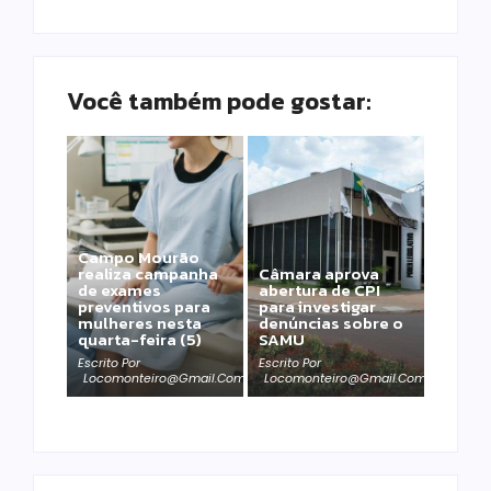
Você também pode gostar:
Campo Mourão
realiza campanha
Câmara aprova
de exames
abertura de CPI
preventivos para
para investigar
mulheres nesta
denúncias sobre o
quarta-feira (5)
SAMU
Escrito Por
Escrito Por
Locomonteiro@gmail.com
Locomonteiro@gmail.com