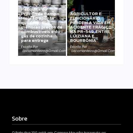
Pesquisa do
Procon de Campo
AGRICULTOR E
Mourão aponta
FUNCIONÁRIO
queda nos
PERDEM A VIDA EM
menores preços de
ACIDENTE TRÁGICO
combustíveis e do
NA PR-549, ENTRE
gás de cozinha
LUIZIANA E
para entrega
BOURBÔNIA
Escrito Por
Escrito Por
Locomonteiro@gmail.com
Locomonteiro@gmail.com
Sobre
O Patrulha 190 está em Campo Mourão trazendo as