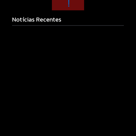
Notícias Recentes
Morador chama a polícia por barulho no quintal e
acaba preso por mandado em aberto em Campo
Mourão