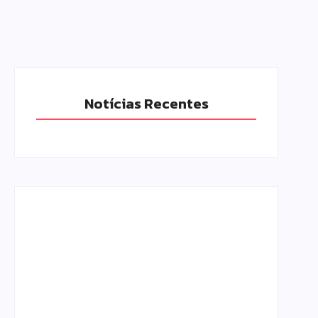
Notícias Recentes
Polícia Militar prende mulher e apreende
drogas e dinheiro por tráfico em Peabiru
07/08/2026
Campo Mourão é premiada no 11º
Congresso Paranaense de Cidades Digitais