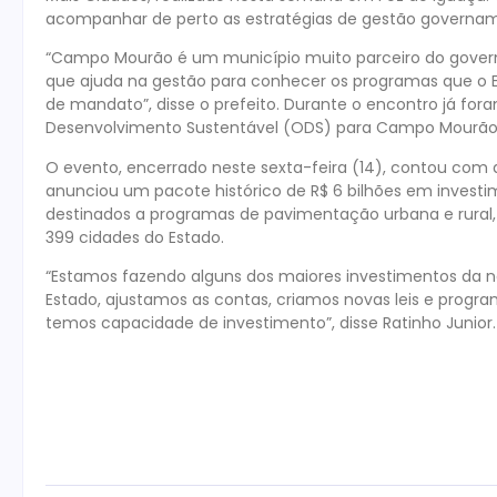
acompanhar de perto as estratégias de gestão govername
“Campo Mourão é um município muito parceiro do governo 
que ajuda na gestão para conhecer os programas que o Es
de mandato”, disse o prefeito. Durante o encontro já fo
Desenvolvimento Sustentável (ODS) para Campo Mourão, J
O evento, encerrado neste sexta-feira (14), contou com 
anunciou um pacote histórico de R$ 6 bilhões em investi
destinados a programas de pavimentação urbana e rural,
399 cidades do Estado.
“Estamos fazendo alguns dos maiores investimentos da nos
Estado, ajustamos as contas, criamos novas leis e progr
temos capacidade de investimento”, disse Ratinho Junior.