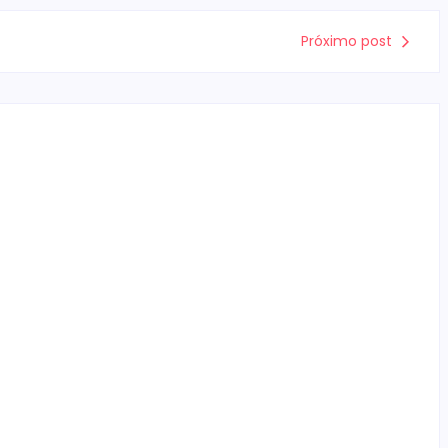
Próximo post
Campo Mourão é premiada no 11º Congresso
Paranaense de Cidades Digitais e
Inteligentes
Escrito Por
Locomonteiro@gmail.com
-
07/08/2026