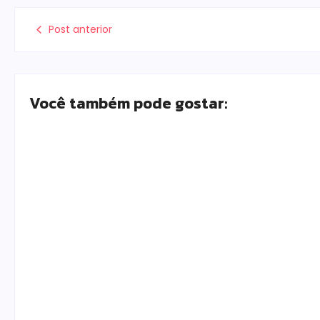
Post anterior
Você também pode gostar:
Polícia Militar prende mulher e apreende
drogas e dinheiro por tráfico em Peabiru
Escrito Por
Locomonteiro@gmail.com
-
07/08/2026