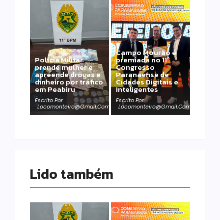
Campo Mourão é
Polícia Militar
premiada no 11º
prende mulher e
Congresso
apreende drogas e
Paranaense de
dinheiro por tráfico
Cidades Digitais e
em Peabiru
Inteligentes
Escrito Por
Escrito Por
Locomonteiro@gmail.com
Locomonteiro@gmail.com
Lido também 