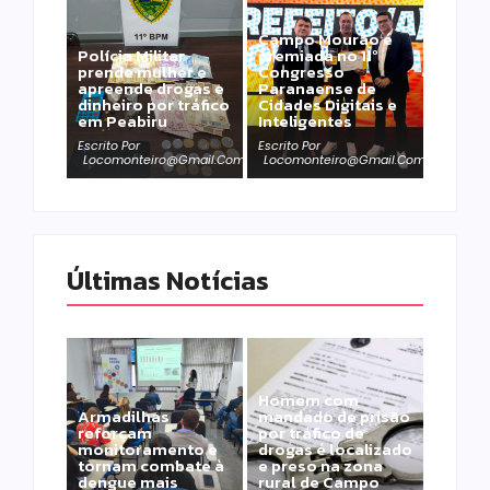
Campo Mourão é
Polícia Militar
premiada no 11º
prende mulher e
Congresso
apreende drogas e
Paranaense de
dinheiro por tráfico
Cidades Digitais e
em Peabiru
Inteligentes
Escrito Por
Escrito Por
Locomonteiro@gmail.com
Locomonteiro@gmail.com
Últimas Notícias
Homem com
Armadilhas
mandado de prisão
reforçam
por tráfico de
monitoramento e
drogas é localizado
tornam combate à
e preso na zona
dengue mais
rural de Campo