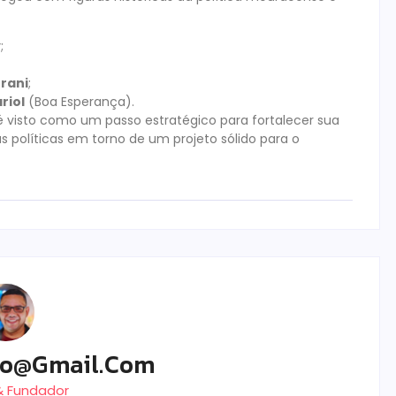
y
;
urani
;
riol
(Boa Esperança).
isto como um passo estratégico para fortalecer sua
as políticas em torno de um projeto sólido para o
ro@gmail.com
 & Fundador