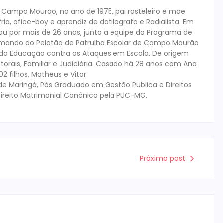
m Campo Mourão, no ano de 1975, pai rasteleiro e mãe
ia, ofice-boy e aprendiz de datilografo e Radialista. Em
tuou por mais de 26 anos, junto a equipe do Programa de
mando do Pelotão de Patrulha Escolar de Campo Mourão
s da Educação contra os Ataques em Escola. De origem
storais, Familiar e Judiciária. Casado há 28 anos com Ana
 filhos, Matheus e Vitor.
de Maringá, Pós Graduado em Gestão Publica e Direitos
ireito Matrimonial Canônico pela PUC-MG.
Próximo post