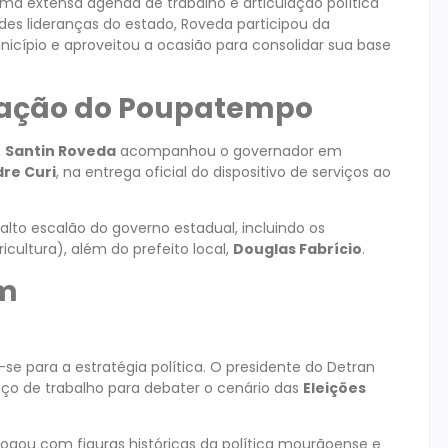
uma extensa agenda de trabalho e articulação política
es lideranças do estado, Roveda participou da
icípio e aproveitou a ocasião para consolidar sua base
ração do Poupatempo
,
Santin Roveda
acompanhou o governador em
re Curi
, na entrega oficial do dispositivo de serviços ao
lto escalão do governo estadual, incluindo os
icultura), além do prefeito local,
Douglas Fabrício
.
om
se para a estratégia política. O presidente do Detran
ço de trabalho para debater o cenário das
Eleições
ogou com figuras históricas da política mourãoense e