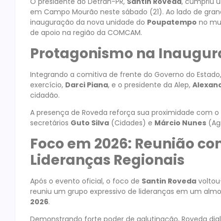
O presidente do Detran-PR,
Santin Roveda
, cumpriu 
em Campo Mourão neste sábado (21). Ao lado de grand
inauguração da nova unidade do
Poupatempo
no mun
de apoio na região da COMCAM.
Protagonismo na Inaugu
Integrando a comitiva de frente do Governo do Estado
exercício,
Darci Piana
, e o presidente da Alep,
Alexand
cidadão.
A presença de Roveda reforça sua proximidade com o a
secretários
Guto Silva
(Cidades) e
Márcio Nunes
(Agr
Foco em 2026: Reunião c
Lideranças Regionais
Após o evento oficial, o foco de
Santin Roveda
voltou-
reuniu um grupo expressivo de lideranças em um almo
2026
.
Demonstrando forte poder de aglutinação, Roveda dial