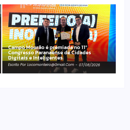
Campo Mourão é premiada no 11º
Congresso Paranaense de Cidades
Digitais e Inteligentes
Escrito Por
Locomonteiro@gmail.com
-
07/08/2026