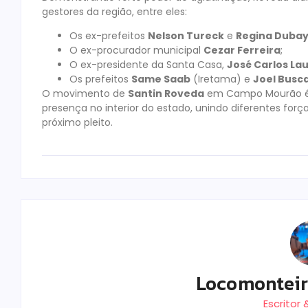
gestores da região, entre eles:
Os ex-prefeitos
Nelson Tureck
e
Regina Duba
O ex-procurador municipal
Cezar Ferreira
;
O ex-presidente da Santa Casa,
José Carlos La
Os prefeitos
Same Saab
(Iretama) e
Joel Busca
O movimento de
Santin Roveda
em Campo Mourão é v
presença no interior do estado, unindo diferentes forç
próximo pleito.
Locomontei
Escritor