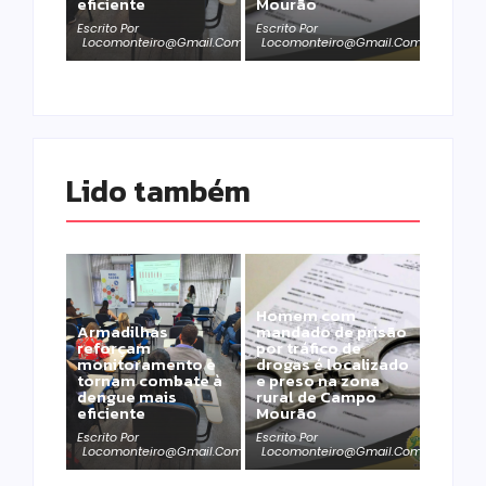
eficiente
Mourão
Escrito Por
Escrito Por
Locomonteiro@gmail.com
Locomonteiro@gmail.com
Lido também 
Homem com
Armadilhas
mandado de prisão
reforçam
por tráfico de
monitoramento e
drogas é localizado
tornam combate à
e preso na zona
dengue mais
rural de Campo
eficiente
Mourão
Escrito Por
Escrito Por
Locomonteiro@gmail.com
Locomonteiro@gmail.com