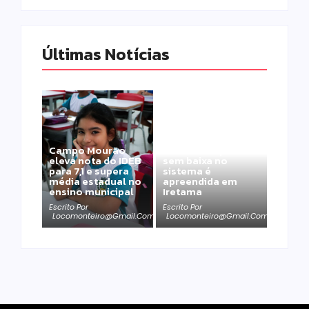
Últimas Notícias
Moto furtada em
Campo Mourão
2022 e recuperada
eleva nota do IDEB
sem baixa no
para 7,1 e supera
sistema é
média estadual no
apreendida em
ensino municipal
Iretama
Escrito Por
Escrito Por
Locomonteiro@gmail.com
Locomonteiro@gmail.com