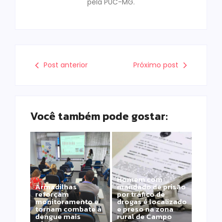
pela PUC-MG.
Post anterior
Próximo post
Você também pode gostar:
Homem com
Armadilhas
mandado de prisão
reforçam
por tráfico de
monitoramento e
drogas é localizado
tornam combate à
e preso na zona
dengue mais
rural de Campo