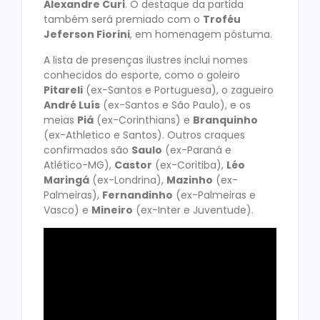
Alexandre Curi
. O destaque da partida
também será premiado com o
Troféu
Jeferson Fiorini
, em homenagem póstuma.
A lista de presenças ilustres inclui nomes
conhecidos do esporte, como o goleiro
Pitareli
(ex-Santos e Portuguesa), o zagueiro
André Luís
(ex-Santos e São Paulo), e os
meias
Piá
(ex-Corinthians) e
Branquinho
(ex-Athletico e Santos). Outros craques
confirmados são
Saulo
(ex-Paraná e
Atlético-MG),
Castor
(ex-Coritiba),
Léo
Maringá
(ex-Londrina),
Mazinho
(ex-
Palmeiras),
Fernandinho
(ex-Palmeiras e
Vasco) e
Mineiro
(ex-Inter e Juventude).