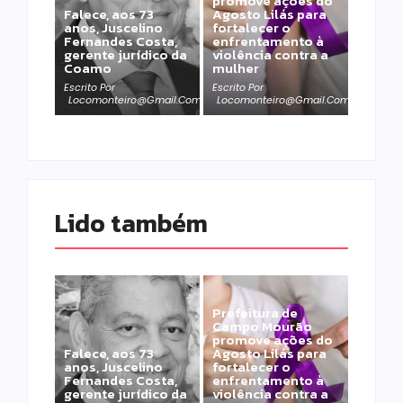
promove ações do
Falece, aos 73
Agosto Lilás para
anos, Juscelino
fortalecer o
Fernandes Costa,
enfrentamento à
gerente jurídico da
violência contra a
Coamo
mulher
Escrito Por
Escrito Por
Locomonteiro@gmail.com
Locomonteiro@gmail.com
Lido também 
Prefeitura de
Campo Mourão
promove ações do
Falece, aos 73
Agosto Lilás para
anos, Juscelino
fortalecer o
Fernandes Costa,
enfrentamento à
gerente jurídico da
violência contra a