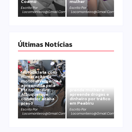
Coamo
mulher
Escrito Por
Escrito Por
Locomonteiro@gmail.com
Locomonteiro@gmail.com
Últimas Notícias
Motocicleta com
numeração de
motor divergente é
apreendida pela
Polícia Militar
PM no Jardim
prende mulher e
Albuquerque;
apreende drogas e
condutor acaba
dinheiro por tráfico
preso
em Peabiru
Escrito Por
Escrito Por
Locomonteiro@gmail.com
Locomonteiro@gmail.com