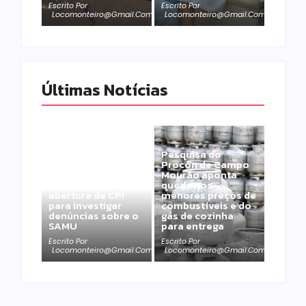
Escrito Por
Escrito Por
Locomonteiro@gmail.com
Locomonteiro@gmail.com
Últimas Notícias
Pesquisa do
Procon de Campo
Mourão aponta
Câmara aprova
queda nos
abertura de CPI
menores preços de
para investigar
combustíveis e do
denúncias sobre o
gás de cozinha
SAMU
para entrega
Escrito Por
Escrito Por
Locomonteiro@gmail.com
Locomonteiro@gmail.com