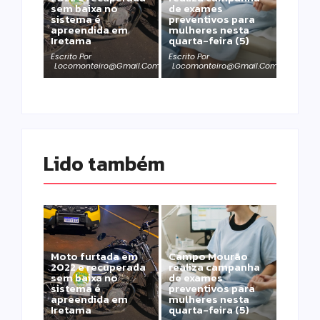
sem baixa no
de exames
sistema é
preventivos para
apreendida em
mulheres nesta
Iretama
quarta-feira (5)
Escrito Por
Escrito Por
Locomonteiro@gmail.com
Locomonteiro@gmail.com
Lido também 
Moto furtada em
Campo Mourão
2022 e recuperada
realiza campanha
sem baixa no
de exames
sistema é
preventivos para
apreendida em
mulheres nesta
Iretama
quarta-feira (5)