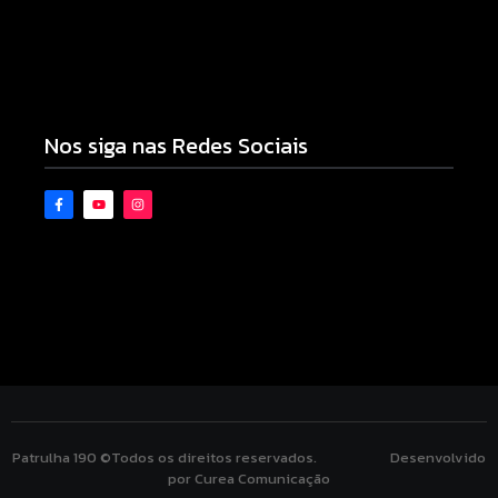
Motocicleta com numeração de motor divergente
é apreendida pela PM no Jardim Albuquerque;
condutor acaba preso
08/08/2026
Nos siga nas Redes Sociais
Patrulha 190 ©Todos os direitos reservados. Desenvolvido
por Curea Comunicação