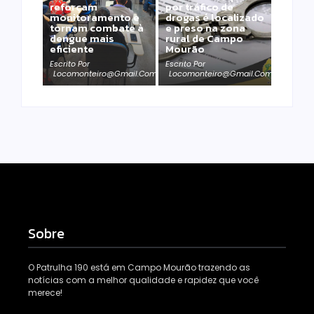
reforçam
por tráfico de
monitoramento e
drogas é localizado
tornam combate à
e preso na zona
dengue mais
rural de Campo
eficiente
Mourão
Escrito Por
Escrito Por
Locomonteiro@gmail.com
Locomonteiro@gmail.com
Sobre
O Patrulha 190 está em Campo Mourão trazendo as
notícias com a melhor qualidade e rapidez que você
merece!