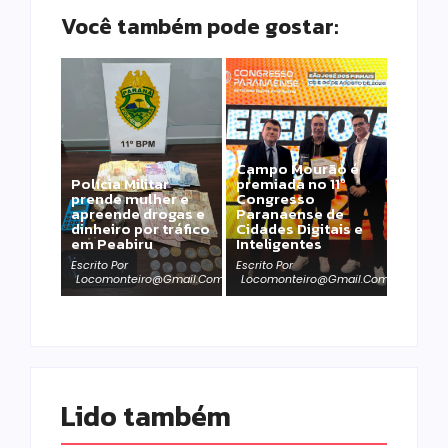
Você também pode gostar:
Campo Mourão é
Polícia Militar
premiada no 11º
prende mulher e
Congresso
apreende drogas e
Paranaense de
dinheiro por tráfico
Cidades Digitais e
em Peabiru
Inteligentes
Escrito Por
Escrito Por
Locomonteiro@gmail.com
Locomonteiro@gmail.com
Lido também 