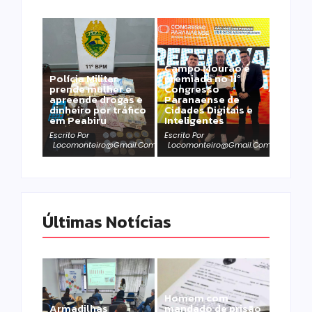
Campo Mourão é
Polícia Militar
premiada no 11º
prende mulher e
Congresso
apreende drogas e
Paranaense de
dinheiro por tráfico
Cidades Digitais e
em Peabiru
Inteligentes
Escrito Por
Escrito Por
Locomonteiro@gmail.com
Locomonteiro@gmail.com
Últimas Notícias
Homem com
Armadilhas
mandado de prisão