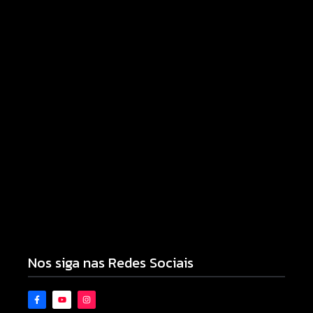
Campo Mourão
06/08/2026
Campo Mourão eleva nota do IDEB para 7,1 e
supera média estadual no ensino municipal
06/08/2026
Nos siga nas Redes Sociais