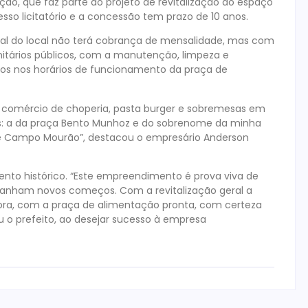
ção, que faz parte do projeto de revitalização do espaço
cesso licitatório e a concessão tem prazo de 10 anos.
ial do local não terá cobrança de mensalidade, mas com
nitários públicos, com a manutenção, limpeza e
os nos horários de funcionamento da praça de
ar comércio de choperia, pasta burger e sobremesas em
ias: a da praça Bento Munhoz e do sobrenome da minha
e Campo Mourão”, destacou o empresário Anderson
nto histórico. “Este empreendimento é prova viva de
 ganham novos começos. Com a revitalização geral a
ora, com a praça de alimentação pronta, com certeza
u o prefeito, ao desejar sucesso à empresa