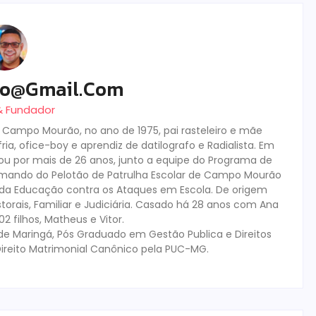
ro@gmail.com
 & Fundador
m Campo Mourão, no ano de 1975, pai rasteleiro e mãe
ia, ofice-boy e aprendiz de datilografo e Radialista. Em
tuou por mais de 26 anos, junto a equipe do Programa de
mando do Pelotão de Patrulha Escolar de Campo Mourão
s da Educação contra os Ataques em Escola. De origem
storais, Familiar e Judiciária. Casado há 28 anos com Ana
 filhos, Matheus e Vitor.
de Maringá, Pós Graduado em Gestão Publica e Direitos
ireito Matrimonial Canônico pela PUC-MG.