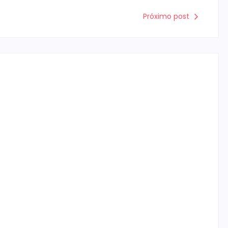
Próximo post
Campo Mourão é premiada no 11º
Congresso Paranaense de Cidades
Digitais e Inteligentes
Escrito Por
Locomonteiro@gmail.com
-
07/08/2026