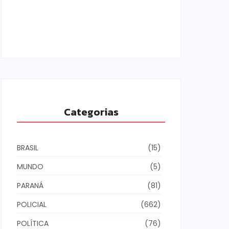
Armadilhas reforçam monitoramento e
tornam combate à dengue mais
eficiente
06/08/2026
Categorias
BRASIL
(15)
MUNDO
(5)
PARANÁ
(81)
POLICIAL
(662)
POLÍTICA
(76)