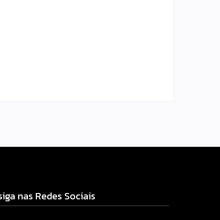
Homem com mandado de
prisão por tráfico de
am
drogas é localizado e
s
preso na zona rural de
Campo Mourão
l.com
Escrito Por
Locomonteiro@gmail.com
-
06/08/2026
siga nas Redes Sociais