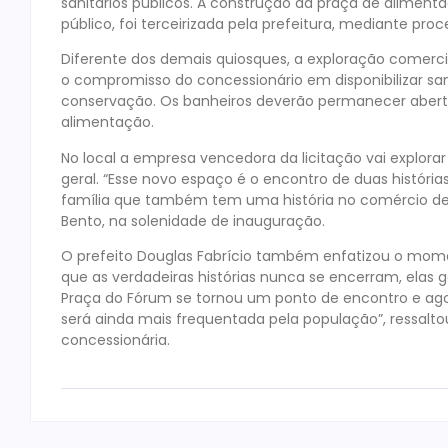
sanitários públicos. A construção da praça de alimenta
público, foi terceirizada pela prefeitura, mediante pro
Diferente dos demais quiosques, a exploração comerc
o compromisso do concessionário em disponibilizar sa
conservação. Os banheiros deverão permanecer abert
alimentação.
No local a empresa vencedora da licitação vai explor
geral. “Esse novo espaço é o encontro de duas histór
família que também tem uma história no comércio d
Bento, na solenidade de inauguração.
O prefeito Douglas Fabrício também enfatizou o mome
que as verdadeiras histórias nunca se encerram, elas
Praça do Fórum se tornou um ponto de encontro e ag
será ainda mais frequentada pela população”, ressalto
concessionária.