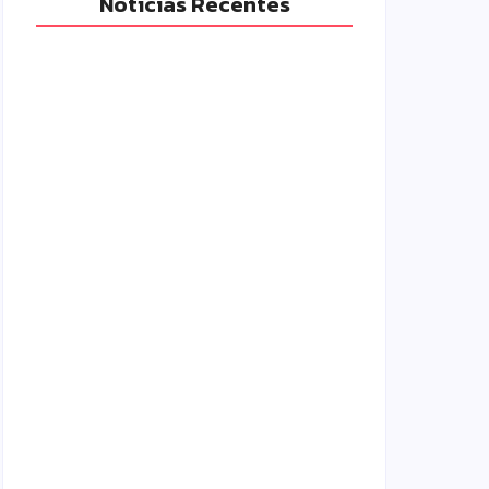
Notícias Recentes
Polícia Militar prende mulher e
apreende drogas e dinheiro por tráfico
em Peabiru
07/08/2026
Campo Mourão é premiada no 11º
Congresso Paranaense de Cidades
Digitais e Inteligentes
07/08/2026