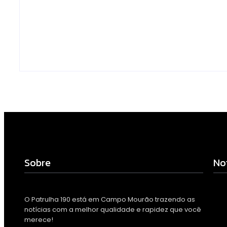
drogas e dinheiro por
de Cidades Di
tráfico em Peabiru
Inteligentes
Escrito Por
Escrito Por
Locomonteiro@gmail.com
Locomonteiro@g
-
07/08/2026
-
07/08/2026
Sobre
No
O Patrulha 190 está em Campo Mourão trazendo as
notícias com a melhor qualidade e rapidez que você
Polí
dinh
merece!