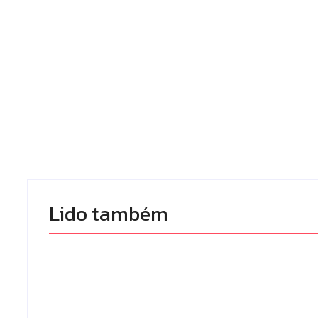
Lido também 
Campo Mourã
Polícia Militar prende
premiada no 1
mulher e apreende
Congresso P