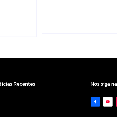
gitais e
dengue mais eficiente
Escrito Por
Locomonteiro@gmail.com
mail.com
-
06/08/2026
-
tícias Recentes
Nos siga na
cia Militar prende mulher e apreende drogas e
eiro por tráfico em Peabiru