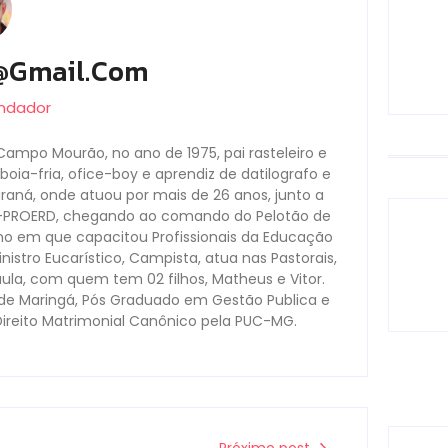
@gmail.com
undador
Campo Mourão, no ano de 1975, pai rasteleiro e
oia-fria, ofice-boy e aprendiz de datilografo e
Paraná, onde atuou por mais de 26 anos, junto a
s-PROERD, chegando ao comando do Pelotão de
no em que capacitou Profissionais da Educação
nistro Eucarístico, Campista, atua nas Pastorais,
aula, com quem tem 02 filhos, Matheus e Vitor.
ade Maringá, Pós Graduado em Gestão Publica e
Direito Matrimonial Canônico pela PUC-MG.