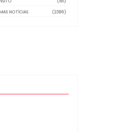
NSITO
(181)
IMAS NOTÍCIAS
(2386)
Homem com mandado
de prisão por tráfico de
drogas é localizado e
preso na zona rural de