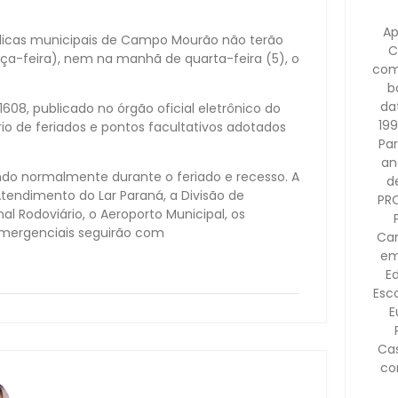
Ap
́blicas municipais de Campo Mourão não terão
C
ça-feira), nem na manhã de quarta-feira (5), o
com
b
dat
08, publicado no órgão oficial eletrônico do
199
rio de feriados e pontos facultativos adotados
Pa
an
nando normalmente durante o feriado e recesso. A
d
endimento do Lar Paraná, a Divisão de
PR
al Rodoviário, o Aeroporto Municipal, os
 emergenciais seguirão com
Cam
em
E
Esco
E
Ca
co