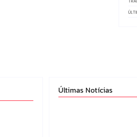
TRÂ
ÚLT
Últimas Notícias
o é
Armadilhas reforçam
1º
monitoramento e
aranaense
tornam combate à