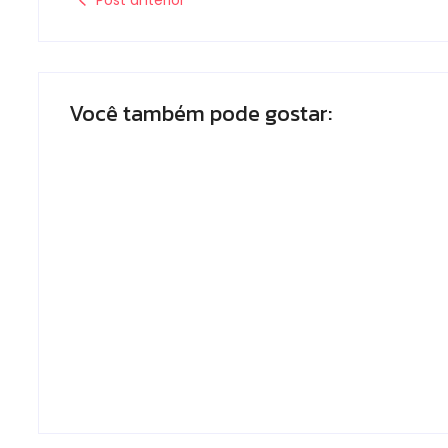
Post anterior
Você também pode gostar:
Polícia Militar prende mulher e
apreende drogas e dinheiro por
tráfico em Peabiru
Escrito Por
Locomonteiro@gmail.com
-
07/08/2026