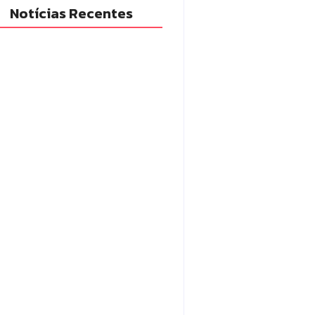
Notícias Recentes
cia Militar prende mulher e
eende drogas e dinheiro por
fico em Peabiru
7/08/2026
po Mourão é premiada no 11º
gresso Paranaense de Cidades
tais e Inteligentes
7/08/2026
adilhas reforçam
itoramento e tornam combate
engue mais eficiente