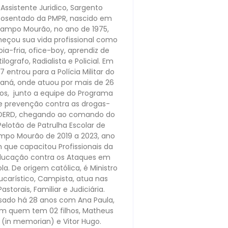
Assistente Juridico, Sargento
osentado da PMPR, nascido em
ampo Mourão, no ano de 1975,
eçou sua vida profissional como
oia-fria, ofice-boy, aprendiz de
ilografo, Radialista e Policial. Em
7 entrou para a Polícia Militar do
raná, onde atuou por mais de 26
os, junto a equipe do Programa
e prevenção contra as drogas-
OERD, chegando ao comando do
Pelotão de Patrulha Escolar de
po Mourão de 2019 a 2023, ano
 que capacitou Profissionais da
ducação contra os Ataques em
la. De origem católica, é Ministro
ucarístico, Campista, atua nas
Pastorais, Familiar e Judiciária.
sado há 28 anos com Ana Paula,
m quem tem 02 filhos, Matheus
(in memorian) e Vitor Hugo.