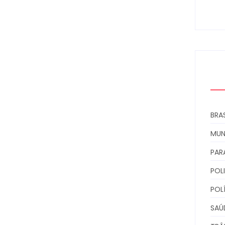
0
BRAS
MU
PAR
POLI
POL
SAÚ