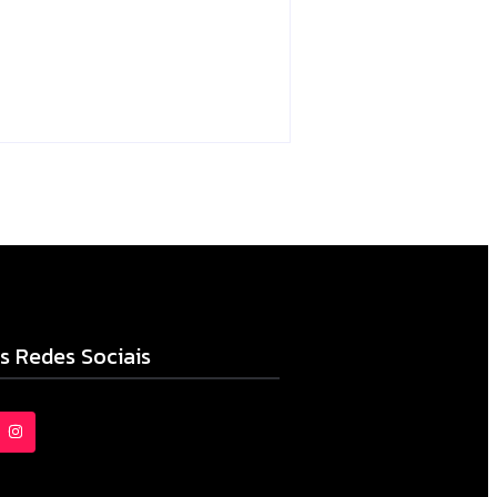
Campo Mourão
Escrito Por
Locomonteiro@gmail.com
06/08/2026
s Redes Sociais