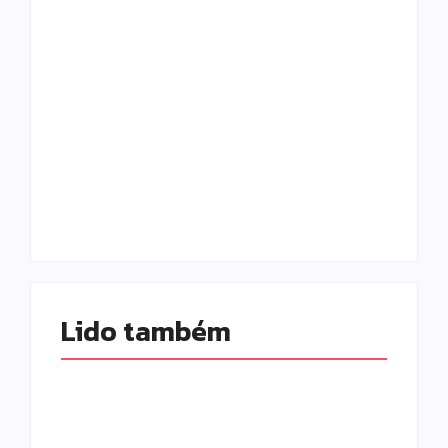
Morador chama a
polícia por barulho
no quintal e acaba
Tornado atinge
preso por
Piraí do Sul e deixa
mandado em
rastro de
aberto em Campo
destruição nos
Mourão
Campos Gerais
Escrito Por
Escrito Por
Locomonteiro@gmail.com
Locomonteiro@gmail.com
Lido também 
Morador chama a