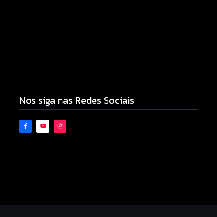
Novo piso do Belin Carolo une esporte, educação
e projeção nacional para Campo Mourão
10/08/2026
Nos siga nas Redes Sociais