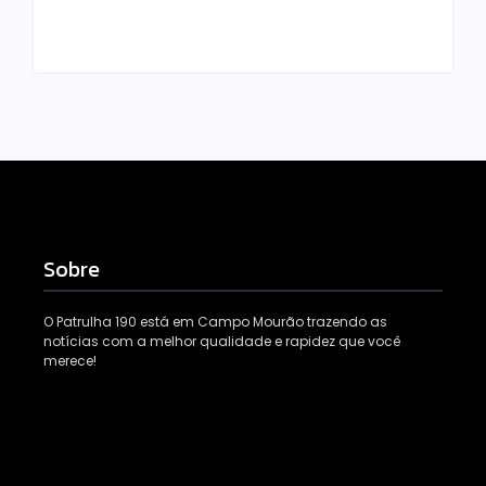
Escrito Por
Escrito Por
Locomonteiro@gmail.com
Locomonteiro@gmail.com
Sobre
O Patrulha 190 está em Campo Mourão trazendo as
notícias com a melhor qualidade e rapidez que você
merece!