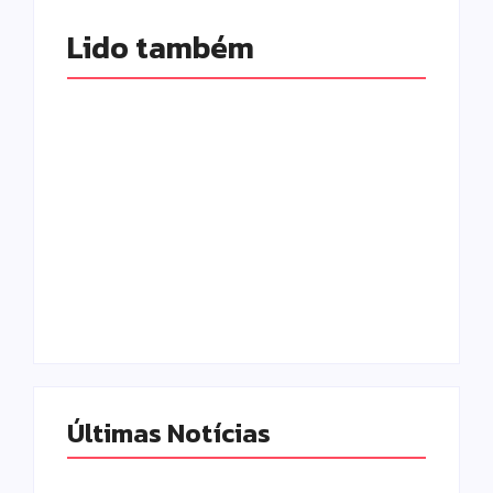
Lido também 
Campo Mourão é
Polícia Militar
premiada no 11º
prende mulher e
Congresso
apreende drogas e
Paranaense de
dinheiro por tráfico
Cidades Digitais e
em Peabiru
Inteligentes
Escrito Por
Escrito Por
Locomonteiro@gmail.com
Locomonteiro@gmail.com
Últimas Notícias