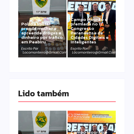
Campo Mourão é
Polícia Militar
premiada no 11º
prende mulher e
Congresso
apreende drogas e
Paranaense de
dinheiro por tráfico
Cidades Digitais e
em Peabiru
Inteligentes
Escrito Por
Escrito Por
Locomonteiro@gmail.com
Locomonteiro@gmail.com
Lido também 
Campo Mourão é