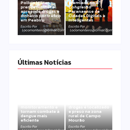
Polícia Militar
premiada no 11º
prende mulher e
Congresso
apreende drogas e
Paranaense de
dinheiro por tráfico
Cidades Digitais e
em Peabiru
Inteligentes
Escrito Por
Escrito Por
Locomonteiro@gmail.com
Locomonteiro@gmail.com
Últimas Notícias
Homem com
Armadilhas
mandado de prisão
reforçam
por tráfico de
monitoramento e
drogas é localizado
tornam combate à
e preso na zona
dengue mais
rural de Campo
eficiente
Mourão
Escrito Por
Escrito Por