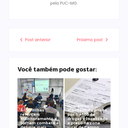
pela PUC-MG.
Post anterior
Próximo post
Você também pode gostar:
Homem com
Armadilhas
mandado de prisão
reforçam
por tráfico de
monitoramento e
drogas é localizado
tornam combate à
e preso na zona
dengue mais
rural de Campo