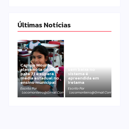
Últimas Notícias
Moto furtada em
Campo Mourão
2022 e recuperada
eleva nota do IDEB
sem baixa no
para 7,1 e supera
sistema é
média estadual no
apreendida em
ensino municipal
Iretama
Escrito Por
Escrito Por
Locomonteiro@gmail.com
Locomonteiro@gmail.com