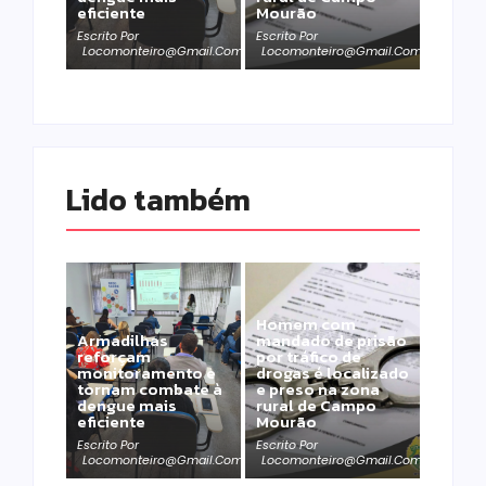
eficiente
Mourão
Escrito Por
Escrito Por
Locomonteiro@gmail.com
Locomonteiro@gmail.com
Lido também 
Homem com
Armadilhas
mandado de prisão
reforçam
por tráfico de
monitoramento e
drogas é localizado
tornam combate à
e preso na zona
dengue mais
rural de Campo
eficiente
Mourão
Escrito Por
Escrito Por
Locomonteiro@gmail.com
Locomonteiro@gmail.com