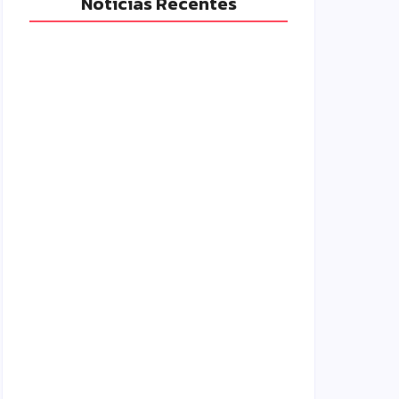
Notícias Recentes
Polícia Militar prende mulher e
apreende drogas e dinheiro por tráfico
em Peabiru
07/08/2026
Campo Mourão é premiada no 11º
Congresso Paranaense de Cidades
Digitais e Inteligentes
07/08/2026