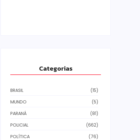
Armadilhas reforçam monitoramento e
tornam combate à dengue mais
eficiente
06/08/2026
Categorias
BRASIL
(15)
MUNDO
(5)
PARANÁ
(81)
POLICIAL
(662)
POLÍTICA
(76)