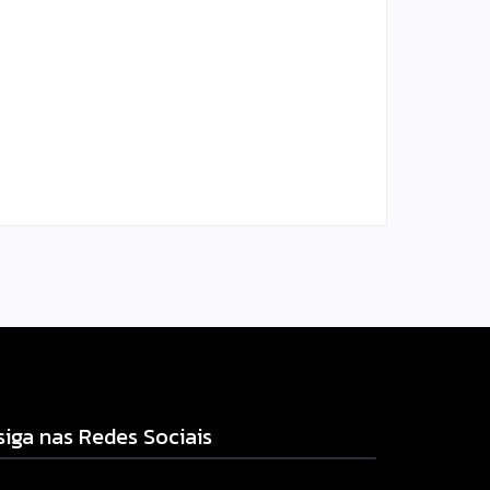
Homem com mandado de
prisão por tráfico de
am
drogas é localizado e
s
preso na zona rural de
Campo Mourão
l.com
Escrito Por
Locomonteiro@gmail.com
-
06/08/2026
siga nas Redes Sociais