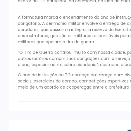
diretor do TG, participou da cerimônia, ao lado do che
A formatura marca o encerramento do ano de instrução
obrigatório. A cerimônia militar envolve a entrega d
atiradores, que passam a integrar a reserva do Exércit
dos instrutores, que são os militares responsáveis pela
militares que apoiam o tiro de guerra.
“O Tiro de Guerra contribui muito com nossa cidade, p
outros centros cumprir suas obrigações com o serviço
o ano, especialmente sobre cidadania”, destacou o pr
O ano de instrução no TG começa em março com divers
sociais, exercícios de campo, competições esportiva
meio de um acordo de cooperação entre a prefeitura e