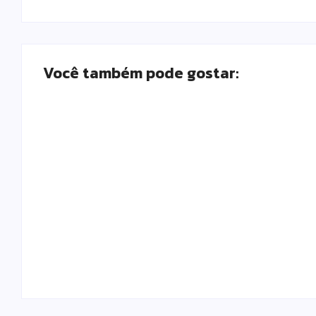
Você também pode gostar:
Polícia Militar prende mulher e apreende
drogas e dinheiro por tráfico em Peabiru
Escrito Por
Locomonteiro@gmail.com
-
07/08/2026