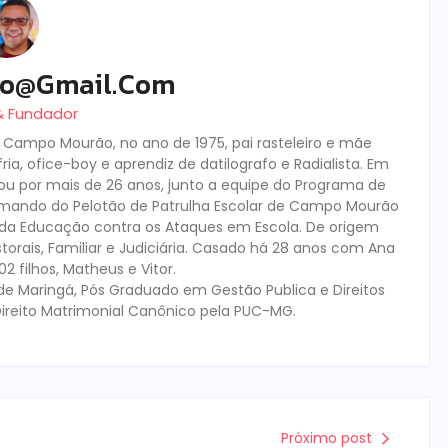
ro@gmail.com
 & Fundador
m Campo Mourão, no ano de 1975, pai rasteleiro e mãe
ia, ofice-boy e aprendiz de datilografo e Radialista. Em
tuou por mais de 26 anos, junto a equipe do Programa de
mando do Pelotão de Patrulha Escolar de Campo Mourão
s da Educação contra os Ataques em Escola. De origem
storais, Familiar e Judiciária. Casado há 28 anos com Ana
 filhos, Matheus e Vitor.
de Maringá, Pós Graduado em Gestão Publica e Direitos
ireito Matrimonial Canônico pela PUC-MG.
Próximo post