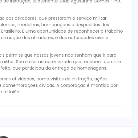
fe de instrução, subtenente João Agustinho Gomes Filho.
 dos atiradores, que prestaram o serviço militar
e diplomas, medalhas, homenagens e despedidas dos
o Brasileiro. É uma oportunidade de reconhecer o trabalho
 formação dos atiradores, e das autoridades civis e
ois permite que nossos jovens não tenham que ir para
 militar. Sem falar no aprendizado que recebem durante
efeito, que participou da entrega de homenagens.
as atividades, como visitas de instrução, ações
s e comemorações cívicas. A corporação é mantida por
 a União.