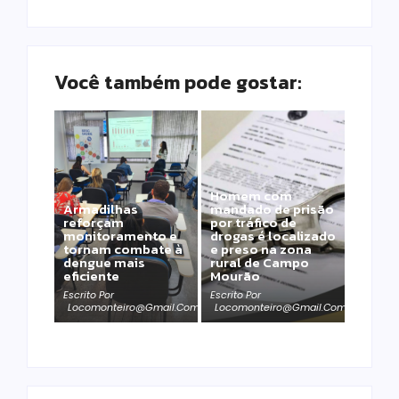
Você também pode gostar:
Homem com
Armadilhas
mandado de prisão
reforçam
por tráfico de
monitoramento e
drogas é localizado
tornam combate à
e preso na zona
dengue mais
rural de Campo
eficiente
Mourão
Escrito Por
Escrito Por
Locomonteiro@gmail.com
Locomonteiro@gmail.com