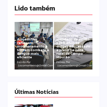
Lido também 
Homem com
Armadilhas
mandado de prisão
reforçam
por tráfico de
monitoramento e
drogas é localizado
tornam combate à
e preso na zona
dengue mais
rural de Campo
eficiente
Mourão
Escrito Por
Escrito Por
Locomonteiro@gmail.com
Locomonteiro@gmail.com
Últimas Notícias