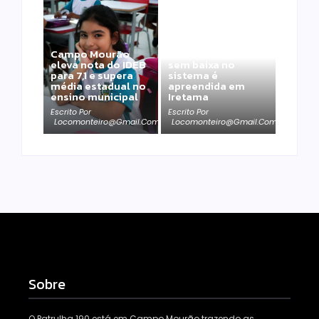
Moto furtada em
Campo Mourão
2022 e recuperada
eleva nota do IDEB
sem baixa no
para 7,1 e supera
sistema é
média estadual no
apreendida em
ensino municipal
Iretama
Escrito Por
Escrito Por
Locomonteiro@gmail.com
Locomonteiro@gmail.com
Sobre
O Patrulha 190 está em Campo Mourão trazendo as