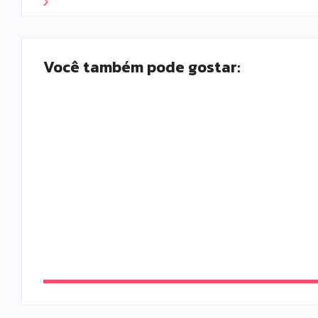
Você também pode gostar:
Falece, aos 73 anos, Juscelino Fernandes Co
Escrito Por
Locomonteiro@gmail.com
-
08/08/2026
Prefeitura de Campo Mourão promove ações 
enfrentamento à violência contra a mulher
Escrito Por
Locomonteiro@gmail.com
-
08/08/2026