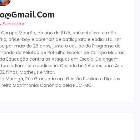
ro@gmail.com
 & Fundador
m Campo Mourão, no ano de 1975, pai rasteleiro e mãe
ia, ofice-boy e aprendiz de datilografo e Radialista. Em
tuou por mais de 26 anos, junto a equipe do Programa de
mando do Pelotão de Patrulha Escolar de Campo Mourão
s da Educação contra os Ataques em Escola. De origem
storais, Familiar e Judiciária. Casado há 28 anos com Ana
 filhos, Matheus e Vitor.
de Maringá, Pós Graduado em Gestão Publica e Direitos
ireito Matrimonial Canônico pela PUC-MG.