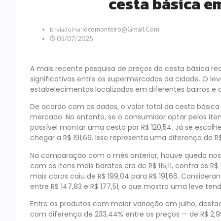
cesta básica 
Locomonteiro@gmail.com
Enviado Por
05/07/2025
A mais recente pesquisa de preços da cesta básica re
significativas entre os supermercados da cidade. O le
estabelecimentos localizados em diferentes bairros e a
De acordo com os dados, o valor total da cesta básica 
mercado. No entanto, se o consumidor optar pelos ite
possível montar uma cesta por R$ 120,54. Já se escolh
chegar a R$ 191,66. Isso representa uma diferença de R
Na comparação com o mês anterior, houve queda nos p
com os itens mais baratos era de R$ 115,11, contra os R
mais caros caiu de R$ 199,04 para R$ 191,66. Considera
entre R$ 147,83 e R$ 177,51, o que mostra uma leve ten
Entre os produtos com maior variação em julho, dest
com diferença de 233,44% entre os preços — de R$ 2,9