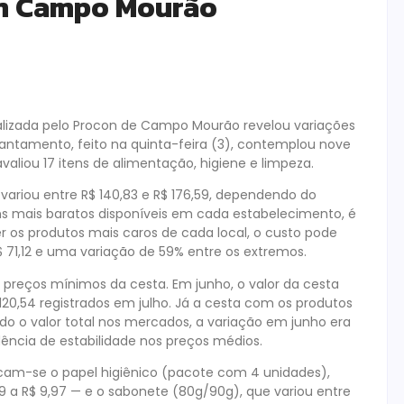
em Campo Mourão
alizada pelo Procon de Campo Mourão revelou variações
vantamento, feito na quinta-feira (3), contemplou nove
valiou 17 itens de alimentação, higiene e limpeza.
variou entre R$ 140,83 e R$ 176,59, dependendo do
ns mais baratos disponíveis em cada estabelecimento, é
er os produtos mais caros de cada local, o custo pode
$ 71,12 e uma variação de 59% entre os extremos.
reços mínimos da cesta. Em junho, o valor da cesta
$ 120,54 registrados em julho. Já a cesta com os produtos
ndo o valor total nos mercados, a variação em junho era
dência de estabilidade nos preços médios.
acam-se o papel higiênico (pacote com 4 unidades),
9 a R$ 9,97 — e o sabonete (80g/90g), que variou entre