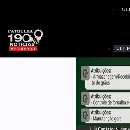
ÚL
ÚLTI