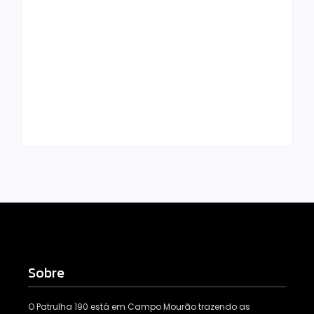
Motocicleta com
numeração de
motor divergente é
apreendida pela
Polícia Militar
PM no Jardim
prende mulher e
Albuquerque;
apreende drogas e
condutor acaba
dinheiro por tráfico
preso
em Peabiru
Escrito Por
Escrito Por
Locomonteiro@gmail.com
Locomonteiro@gmail.com
Sobre
O Patrulha 190 está em Campo Mourão trazendo as