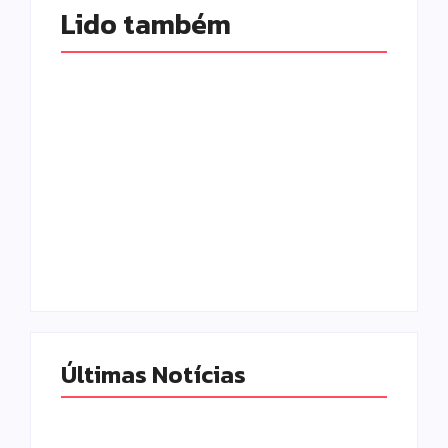
Lido também 
Prefeitura de
Campo Mourão
promove ações do
Falece, aos 73
Agosto Lilás para
anos, Juscelino
fortalecer o
Fernandes Costa,
enfrentamento à
gerente jurídico da
violência contra a
Coamo
mulher
Escrito Por
Escrito Por
Locomonteiro@gmail.com
Locomonteiro@gmail.com
Últimas Notícias