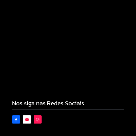
Motocicleta com numeração de motor divergente
é apreendida pela PM no Jardim Albuquerque;
condutor acaba preso
08/08/2026
Nos siga nas Redes Sociais