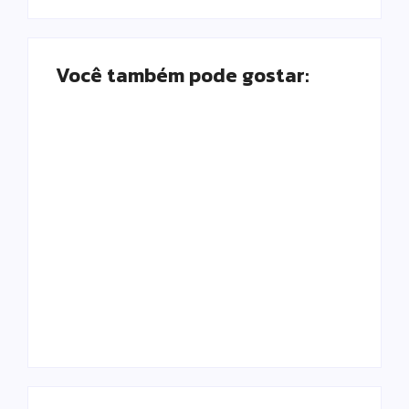
Você também pode gostar:
Prefeitura de
Campo Mourão
promove ações do
Falece, aos 73
Agosto Lilás para
anos, Juscelino
fortalecer o
Fernandes Costa,
enfrentamento à
gerente jurídico da
violência contra a
Coamo
mulher
Escrito Por
Escrito Por
Locomonteiro@gmail.com
Locomonteiro@gmail.com