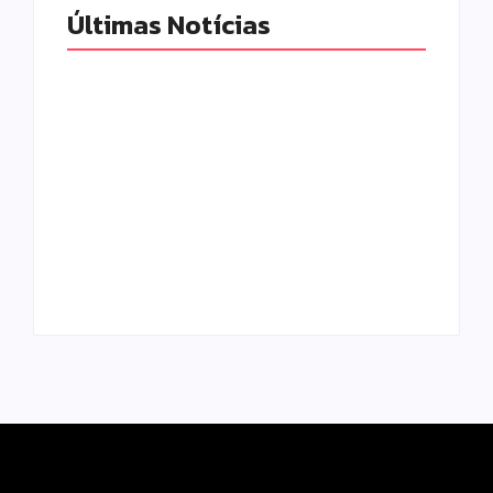
Últimas Notícias
Motocicleta com
numeração de
motor divergente é
apreendida pela
Polícia Militar
PM no Jardim
prende mulher e
Albuquerque;
apreende drogas e
condutor acaba
dinheiro por tráfico
preso
em Peabiru
Escrito Por
Escrito Por
Locomonteiro@gmail.com
Locomonteiro@gmail.com