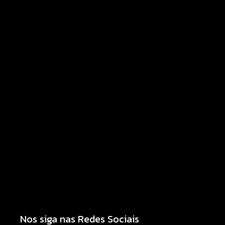
Agosto Lilás para fortalecer o enfrentamento à
violência contra a mulher
08/08/2026
Motocicleta com numeração de motor divergente
é apreendida pela PM no Jardim Albuquerque;
condutor acaba preso
08/08/2026
Nos siga nas Redes Sociais