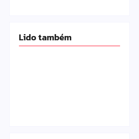
Lido também 
Prefeitura de
Campo Mourão
promove ações do
Falece, aos 73
Agosto Lilás para
anos, Juscelino
fortalecer o
Fernandes Costa,
enfrentamento à
gerente jurídico da
violência contra a
Coamo
mulher
Escrito Por
Escrito Por
Locomonteiro@gmail.com
Locomonteiro@gmail.com