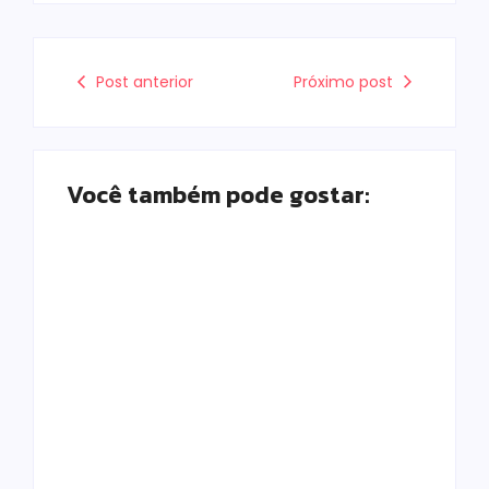
Post anterior
Próximo post
Você também pode gostar:
Prefeitura de
Campo Mourão
promove ações do
Falece, aos 73
Agosto Lilás para
anos, Juscelino
fortalecer o
Fernandes Costa,
enfrentamento à
gerente jurídico da
violência contra a
Coamo
mulher
Escrito Por
Escrito Por
Locomonteiro@gmail.com
Locomonteiro@gmail.com