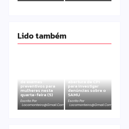
Lido também 
Campo Mourão
realiza campanha
Câmara aprova
de exames
abertura de CPI
preventivos para
para investigar
mulheres nesta
denúncias sobre o
quarta-feira (5)
SAMU
Escrito Por
Escrito Por
Locomonteiro@gmail.com
Locomonteiro@gmail.com