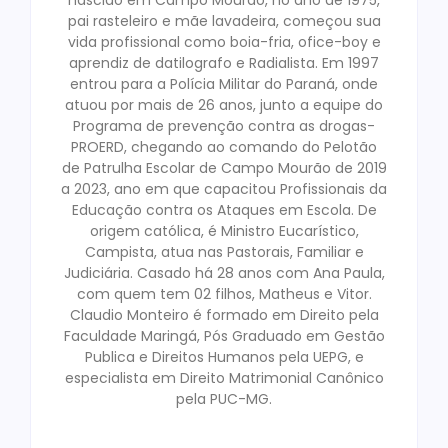
nascido em Campo Mourão, no ano de 1975,
pai rasteleiro e mãe lavadeira, começou sua
vida profissional como boia-fria, ofice-boy e
aprendiz de datilografo e Radialista. Em 1997
entrou para a Polícia Militar do Paraná, onde
atuou por mais de 26 anos, junto a equipe do
Programa de prevenção contra as drogas-
PROERD, chegando ao comando do Pelotão
de Patrulha Escolar de Campo Mourão de 2019
a 2023, ano em que capacitou Profissionais da
Educação contra os Ataques em Escola. De
origem católica, é Ministro Eucarístico,
Campista, atua nas Pastorais, Familiar e
Judiciária. Casado há 28 anos com Ana Paula,
com quem tem 02 filhos, Matheus e Vitor.
Claudio Monteiro é formado em Direito pela
Faculdade Maringá, Pós Graduado em Gestão
Publica e Direitos Humanos pela UEPG, e
especialista em Direito Matrimonial Canônico
pela PUC-MG.