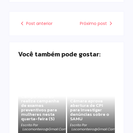
Post anterior
Próximo post
Você também pode gostar:
Campo Mourão
realiza campanha
Câmara aprova
de exames
abertura de CPI
preventivos para
para investigar
mulheres nesta
denúncias sobre o
quarta-feira (5)
SAMU
Escrito Por
Escrito Por
Locomonteiro@gmail.com
Locomonteiro@gmail.com