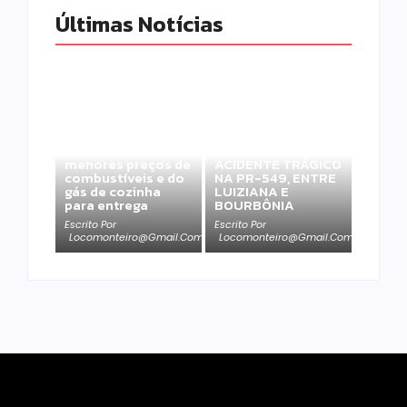
Últimas Notícias
Pesquisa do
Procon de Campo
AGRICULTOR E
Mourão aponta
FUNCIONÁRIO
queda nos
PERDEM A VIDA EM
menores preços de
ACIDENTE TRÁGICO
combustíveis e do
NA PR-549, ENTRE
gás de cozinha
LUIZIANA E
para entrega
BOURBÔNIA
Escrito Por
Escrito Por
Locomonteiro@gmail.com
Locomonteiro@gmail.com