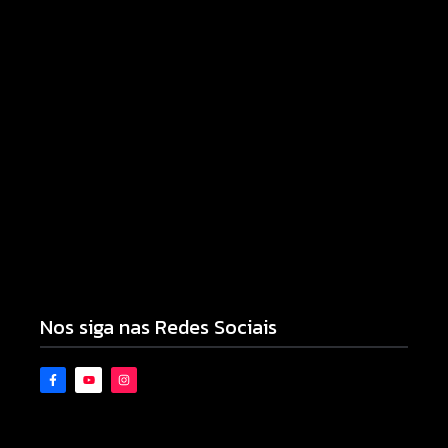
Tornado atinge Piraí do Sul e deixa rastro de
destruição nos Campos Gerais
10/08/2026
Novo piso do Belin Carolo une esporte, educação
e projeção nacional para Campo Mourão
10/08/2026
Nos siga nas Redes Sociais