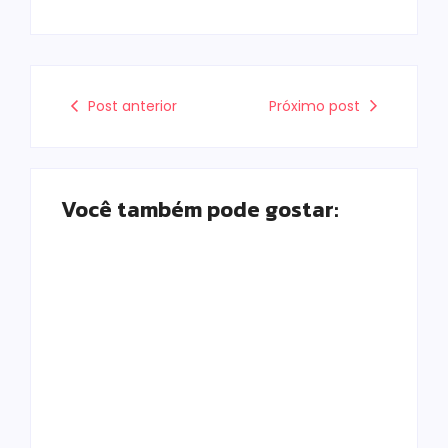
Post anterior
Próximo post
Você também pode gostar:
Morador chama a
polícia por barulho
no quintal e acaba
Tornado atinge
preso por
Piraí do Sul e deixa
mandado em
rastro de
aberto em Campo
destruição nos
Mourão
Campos Gerais