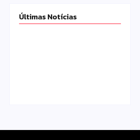
Últimas Notícias
Novo piso do Belin
Carolo une
esporte, educação
Homem é preso
e projeção
após agredir e
nacional para
ameaçar o próprio
Campo Mourão
pai em Iretama
Escrito Por
Escrito Por
Locomonteiro@gmail.com
Locomonteiro@gmail.com