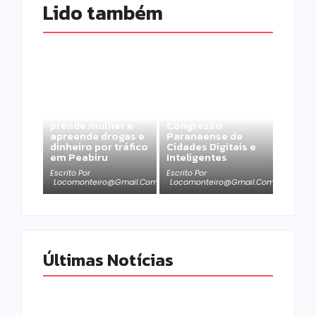
Lido também 
Campo Mourão é
Polícia Militar
premiada no 11º
prende mulher e
Congresso
apreende drogas e
Paranaense de
dinheiro por tráfico
Cidades Digitais e
em Peabiru
Inteligentes
Escrito Por
Escrito Por
Locomonteiro@gmail.com
Locomonteiro@gmail.com
Últimas Notícias