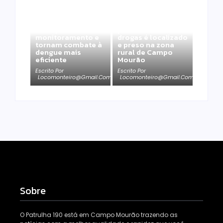
Homem com
Armadilhas
mandado de prisão
reforçam
por tráfico de
monitoramento e
drogas é localizado
tornam combate à
e preso na zona
dengue mais
rural de Campo
eficiente
Mourão
Escrito Por
Escrito Por
Locomonteiro@gmail.com
Locomonteiro@gmail.com
Sobre
O Patrulha 190 está em Campo Mourão trazendo as