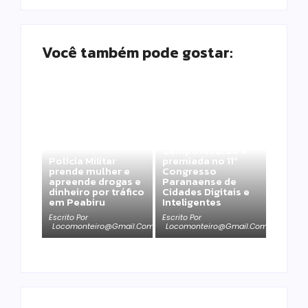
Você também pode gostar:
Campo Mourão é
Polícia Militar
premiada no 11º
prende mulher e
Congresso
apreende drogas e
Paranaense de
dinheiro por tráfico
Cidades Digitais e
em Peabiru
Inteligentes
Escrito Por
Escrito Por
Locomonteiro@gmail.com
Locomonteiro@gmail.com