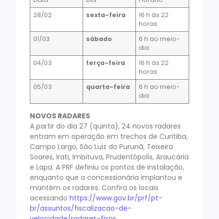
28/02
sexta-feira
16 h às 22
horas
01/03
sábado
6 h ao meio-
dia
04/03
terça-feira
16 h às 22
horas
05/03
quarta-feira
6 h ao meio-
dia
NOVOS RADARES
A partir do dia 27 (quinta), 24 novos radares
entram em operação em trechos de Curitiba,
Campo Largo, São Luiz do Purunã, Teixeira
Soares, Irati, Imbituva, Prudentópolis, Araucária
e Lapa. A PRF definiu os pontos de instalação,
enquanto que a concessionária implantou e
mantém os radares. Confira os locais
acessando
https://www.gov.br/prf/pt-
br/assuntos/fiscalizacao-de-
velocidade/radares-fixos
.