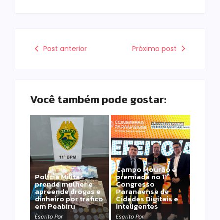
Post anterior
Próximo post
Você também pode gostar:
Campo Mourão é
Polícia Militar
premiada no 11º
prende mulher e
Congresso
apreende drogas e
Paranaense de
dinheiro por tráfico
Cidades Digitais e
em Peabiru
Inteligentes
Escrito Por
Escrito Por