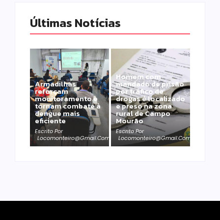
Últimas Notícias
Homem com
Armadilhas
mandado de prisão
reforçam
por tráfico de
monitoramento e
drogas é localizado
tornam combate à
e preso na zona
dengue mais
rural de Campo
eficiente
Mourão
Escrito Por
Escrito Por
Locomonteiro@gmail.com
Locomonteiro@gmail.com