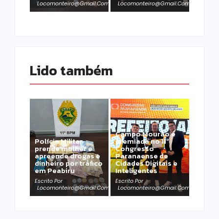
Locomonteiro@gmail.com
Locomonteiro@gmail.com
Lido também 
Campo Mourão é
Polícia Militar
premiada no 11º
prende mulher e
Congresso
apreende drogas e
Paranaense de
dinheiro por tráfico
Cidades Digitais e
em Peabiru
Inteligentes
Escrito Por
Escrito Por
Locomonteiro@gmail.com
Locomonteiro@gmail.com