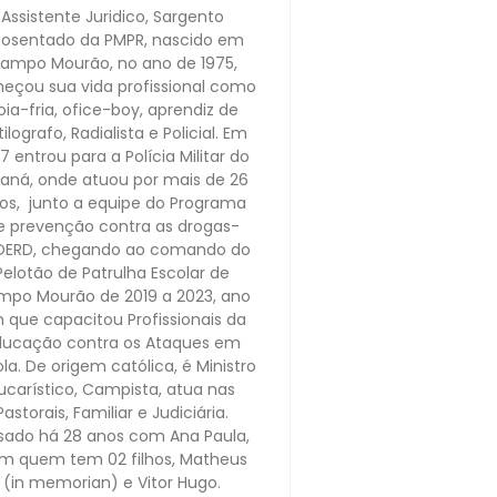
Assistente Juridico, Sargento
osentado da PMPR, nascido em
ampo Mourão, no ano de 1975,
eçou sua vida profissional como
oia-fria, ofice-boy, aprendiz de
ilografo, Radialista e Policial. Em
7 entrou para a Polícia Militar do
raná, onde atuou por mais de 26
os, junto a equipe do Programa
e prevenção contra as drogas-
OERD, chegando ao comando do
Pelotão de Patrulha Escolar de
po Mourão de 2019 a 2023, ano
 que capacitou Profissionais da
ducação contra os Ataques em
la. De origem católica, é Ministro
ucarístico, Campista, atua nas
Pastorais, Familiar e Judiciária.
sado há 28 anos com Ana Paula,
m quem tem 02 filhos, Matheus
(in memorian) e Vitor Hugo.