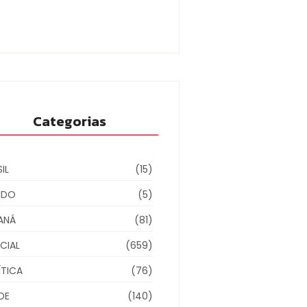
inha para entrega
4/08/2026
Categorias
IL
(15)
NDO
(5)
ANÁ
(81)
CIAL
(659)
ÍTICA
(76)
DE
(140)