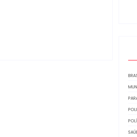
coz
0
Câmara aprova abertura de CPI para
investigar denúncias sobre o SAMU
Escrito Por
Locomonteiro@gmail.com
-
05/08/2026
BRAS
MU
PAR
POLI
POL
SAÚ