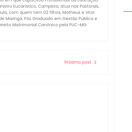
no em que capacitou Profissionais da Educação
nistro Eucarístico, Campista, atua nas Pastorais,
aula, com quem tem 02 filhos, Matheus e Vitor.
ade Maringá, Pós Graduado em Gestão Publica e
Direito Matrimonial Canônico pela PUC-MG.
Cam
de 
mul
0
Próximo post
Câm
inv
0
Pes
Mou
pre