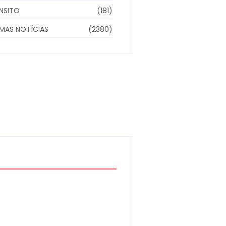
NSITO
(181)
IMAS NOTÍCIAS
(2380)
AGRICULTOR E
FUNCIONÁRIO PERDEM
A VIDA EM ACIDENTE
TRÁGICO NA PR-549,