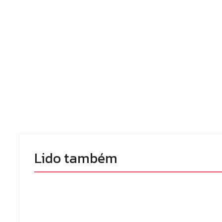
Lido também 
Campo Mourão realiza
campanha de exames
Câmara aprov