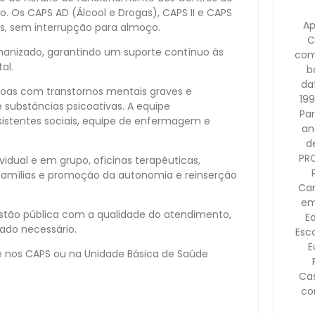
̧o. Os CAPS AD (Álcool e Drogas), CAPS II e CAPS
Ap
as, sem interrupção para almoço.
C
umanizado, garantindo um suporte contínuo às
com
al.
b
dat
oas com transtornos mentais graves e
199
 substâncias psicoativas. A equipe
Pa
assistentes sociais, equipe de enfermagem e
an
d
PR
vidual e em grupo, oficinas terapêuticas,
mílias e promoção da autonomia e reinserção
Cam
em
estão pública com a qualidade do atendimento,
E
do necessário.
Esco
E
 nos CAPS ou na Unidade Básica de Saúde
Ca
co