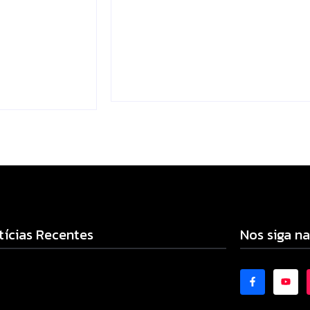
nvestigar
e do gás de cozinha
bre o
para entrega
Escrito Por
Locomonteiro@gmail.com
mail.com
-
04/08/2026
-
tícias Recentes
Nos siga na
po Mourão realiza campanha de exames
entivos para mulheres nesta quarta-feira (5)