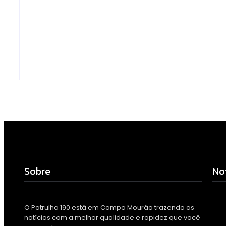
preventivos para
de CPI para i
mulheres nesta quarta-
denúncias so
feira (5)
SAMU
Escrito Por
Escrito Por
Locomonteiro@gmail.com
Locomonteiro@g
-
05/08/2026
-
05/08/2026
Sobre
No
O Patrulha 190 está em Campo Mourão trazendo as
notícias com a melhor qualidade e rapidez que você
Cam
prev