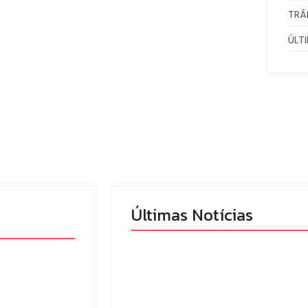
TRÂ
ÚLT
Últimas Notícias
Pesquisa do Procon de
Campo Mourão aponta
queda nos menores
a abertura
preços de combustíveis