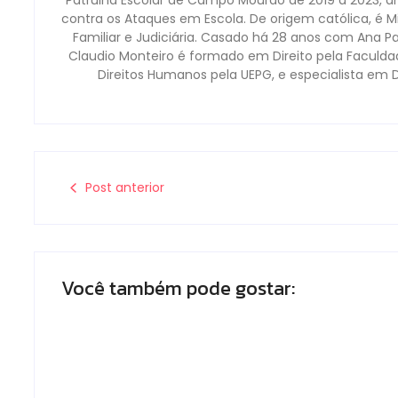
Patrulha Escolar de Campo Mourão de 2019 a 2023, a
contra os Ataques em Escola. De origem católica, é Mi
Familiar e Judiciária. Casado há 28 anos com Ana P
Claudio Monteiro é formado em Direito pela Faculd
Direitos Humanos pela UEPG, e especialista em 
Post anterior
Você também pode gostar: