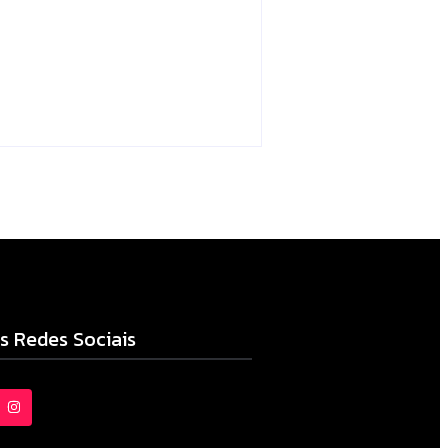
ENTRE LUIZIANA E
BOURBÔNIA
Escrito Por
Locomonteiro@gmail.com
04/08/2026
s Redes Sociais