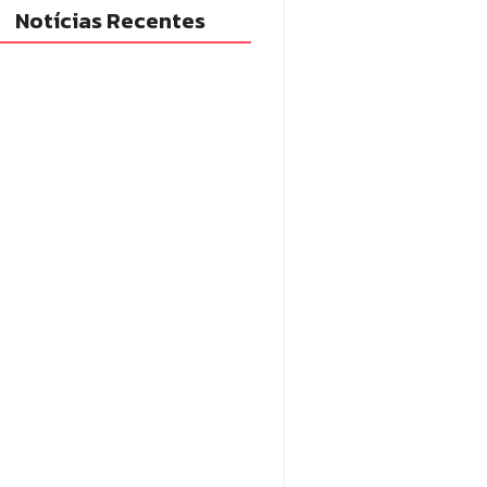
Notícias Recentes
po Mourão realiza campanha
exames preventivos para
heres nesta quarta-feira (5)
5/08/2026
ara aprova abertura de CPI para
estigar denúncias sobre o SAMU
5/08/2026
quisa do Procon de Campo
rão aponta queda nos menores
ços de combustíveis e do gás de