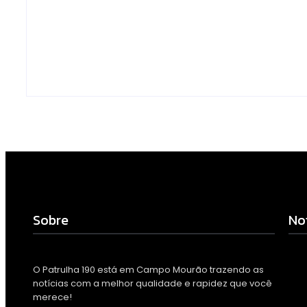
drogas e dinheiro por
de Cidades Di
tráfico em Peabiru
Inteligentes
Escrito Por
Escrito Por
Locomonteiro@gmail.com
Locomonteiro@g
-
07/08/2026
-
07/08/2026
Sobre
No
O Patrulha 190 está em Campo Mourão trazendo as
notícias com a melhor qualidade e rapidez que você
merece!