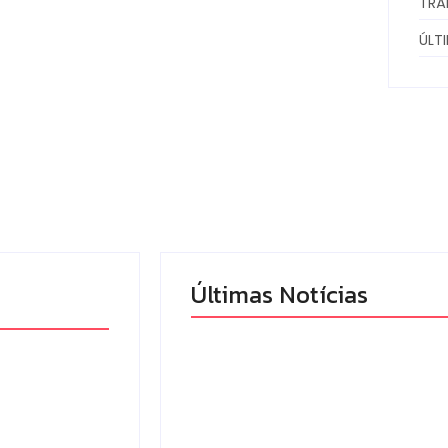
TRÂ
ÚLT
Últimas Notícias
o é
Armadilhas reforçam
1º
monitoramento e
aranaense
tornam combate à