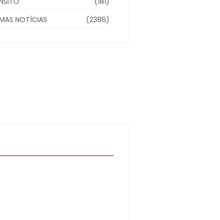
NSITO
(181)
IMAS NOTÍCIAS
(2386)
Homem com mandado
de prisão por tráfico de
drogas é localizado e
preso na zona rural de