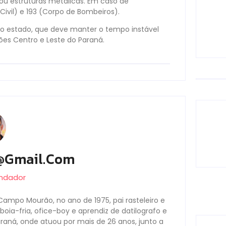
 ou estruturas metálicas. Em caso de
ivil) e 193 (Corpo de Bombeiros).
ao estado, que deve manter o tempo instável
ões Centro e Leste do Paraná.
@gmail.com
undador
Campo Mourão, no ano de 1975, pai rasteleiro e
oia-fria, ofice-boy e aprendiz de datilografo e
Paraná, onde atuou por mais de 26 anos, junto a