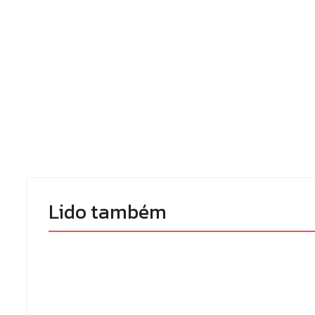
Lido também 
Campo Mourã
Polícia Militar prende
premiada no 1
mulher e apreende
Congresso P