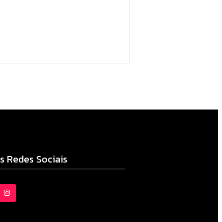
Campo Mourão
Escrito Por
Locomonteiro@gmail.com
06/08/2026
s Redes Sociais