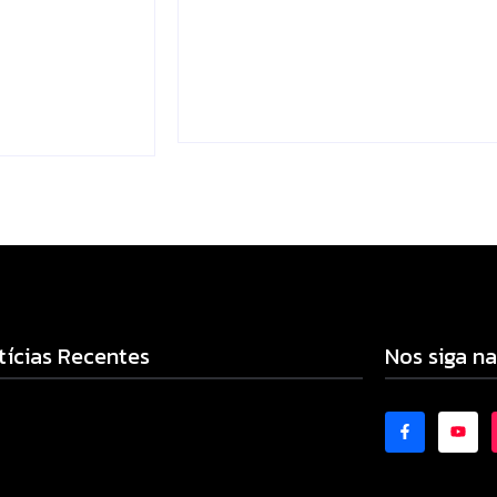
gitais e
dengue mais eficiente
Escrito Por
Locomonteiro@gmail.com
mail.com
-
06/08/2026
-
tícias Recentes
Nos siga na