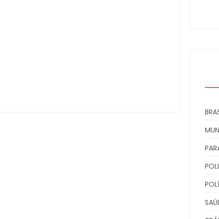
0
Campo Mourão é premiada no 11º
Congresso Paranaense de Cidades
Digitais e Inteligentes
Escrito Por
Locomonteiro@gmail.com
-
07/08/2026
BRAS
MU
PAR
POLI
POL
SAÚ