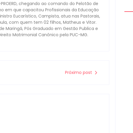
s-PROERD, chegando ao comando do Pelotão de
no em que capacitou Profissionais da Educação
nistro Eucarístico, Campista, atua nas Pastorais,
aula, com quem tem 02 filhos, Matheus e Vitor.
ade Maringá, Pós Graduado em Gestão Publica e
Direito Matrimonial Canônico pela PUC-MG.
Polí
apr
trá
0
Próximo post
Cam
Con
Digi
0
Arm
mon
à d