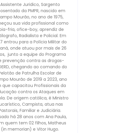
Assistente Juridico, Sargento
osentado da PMPR, nascido em
ampo Mourão, no ano de 1975,
eçou sua vida profissional como
oia-fria, ofice-boy, aprendiz de
ilografo, Radialista e Policial. Em
7 entrou para a Polícia Militar do
raná, onde atuou por mais de 26
os, junto a equipe do Programa
e prevenção contra as drogas-
OERD, chegando ao comando do
Pelotão de Patrulha Escolar de
po Mourão de 2019 a 2023, ano
 que capacitou Profissionais da
ducação contra os Ataques em
la. De origem católica, é Ministro
ucarístico, Campista, atua nas
Pastorais, Familiar e Judiciária.
sado há 28 anos com Ana Paula,
m quem tem 02 filhos, Matheus
(in memorian) e Vitor Hugo.