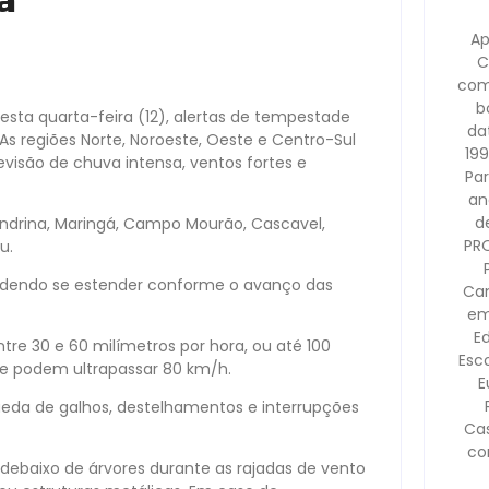
a
Ap
C
com
b
nesta quarta-feira (12), alertas de tempestade
dat
s regiões Norte, Noroeste, Oeste e Centro-Sul
199
revisão de chuva intensa, ventos fortes e
Pa
an
d
Londrina, Maringá, Campo Mourão, Cascavel,
PR
u.
 podendo se estender conforme o avanço das
Cam
em
E
tre 30 e 60 milímetros por hora, ou até 100
Esco
ue podem ultrapassar 80 km/h.
E
queda de galhos, destelhamentos e interrupções
Ca
co
e debaixo de árvores durante as rajadas de vento