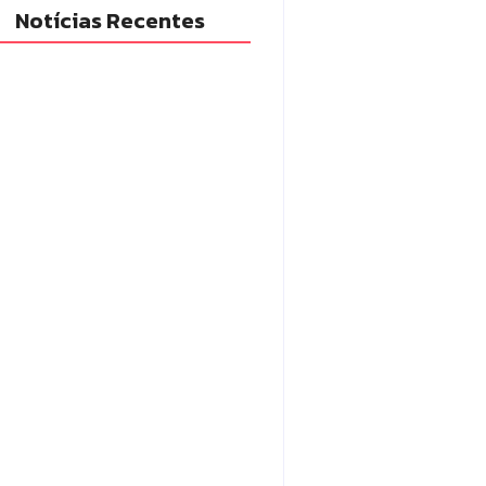
Notícias Recentes
cia Militar prende mulher e
eende drogas e dinheiro por
fico em Peabiru
7/08/2026
po Mourão é premiada no 11º
gresso Paranaense de Cidades
tais e Inteligentes
7/08/2026
adilhas reforçam
itoramento e tornam combate
engue mais eficiente