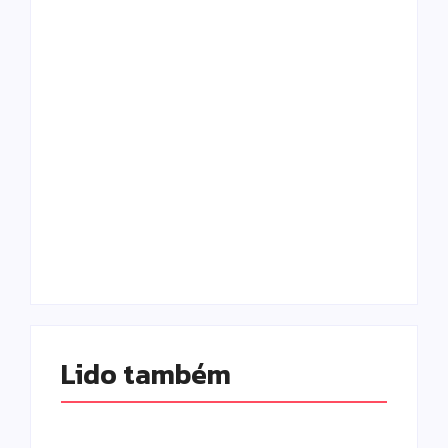
Campo Mourão é
Polícia Militar
premiada no 11º
prende mulher e
Congresso
apreende drogas e
Paranaense de
dinheiro por tráfico
Cidades Digitais e
em Peabiru
Inteligentes
Escrito Por
Escrito Por
Locomonteiro@gmail.com
Locomonteiro@gmail.com
Lido também 