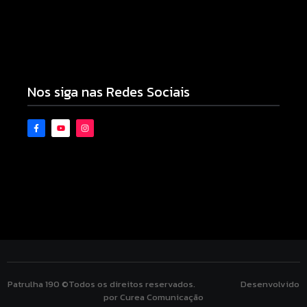
Armadilhas reforçam monitoramento e tornam
combate à dengue mais eficiente
06/08/2026
Nos siga nas Redes Sociais
Patrulha 190 ©Todos os direitos reservados. Desenvolvido
por Curea Comunicação