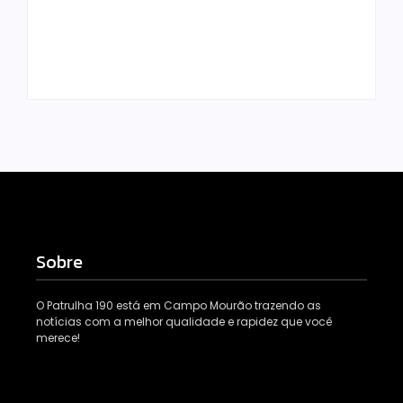
dengue mais
rural de Campo
eficiente
Mourão
Escrito Por
Escrito Por
Locomonteiro@gmail.com
Locomonteiro@gmail.com
Sobre
O Patrulha 190 está em Campo Mourão trazendo as
notícias com a melhor qualidade e rapidez que você
merece!