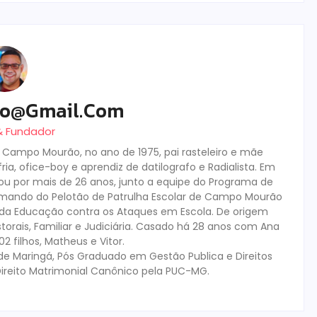
ro@gmail.com
 & Fundador
m Campo Mourão, no ano de 1975, pai rasteleiro e mãe
ia, ofice-boy e aprendiz de datilografo e Radialista. Em
tuou por mais de 26 anos, junto a equipe do Programa de
mando do Pelotão de Patrulha Escolar de Campo Mourão
s da Educação contra os Ataques em Escola. De origem
storais, Familiar e Judiciária. Casado há 28 anos com Ana
 filhos, Matheus e Vitor.
de Maringá, Pós Graduado em Gestão Publica e Direitos
ireito Matrimonial Canônico pela PUC-MG.