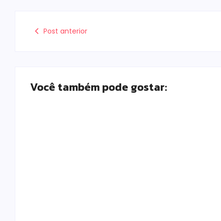
Post anterior
Você também pode gostar:
Polícia Militar prende mulher e apreende
drogas e dinheiro por tráfico em Peabiru
Escrito Por
Locomonteiro@gmail.com
-
07/08/2026