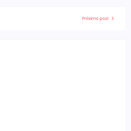
Próximo post
Campo Mourão é premiada no 11º
Congresso Paranaense de Cidades
Digitais e Inteligentes
Escrito Por
Locomonteiro@gmail.com
-
07/08/2026